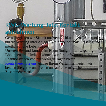
RWG-Wartung: Jetzt Kontakt
aufnehmen
Gerne begleiten wir Sie mit unserem fachkundigen Team rund
um die Wartung Ihrer Anlagen – für eine optimale Leistung und
möglichst hohe Lebensdauer.
Unseren Bestandskunden im Raum Stuttgart, Ludwigsburg,
Böblingen und Umland können wir für die Wartung kurze
Reaktionszeiten von nur wenigen Tagen bieten.
Kontaktieren Sie uns
jetzt zu Ihrem Wartungsanliegen, wir
beraten Sie gerne und freuen uns auf eine mögliche
Zusammenarbeit!