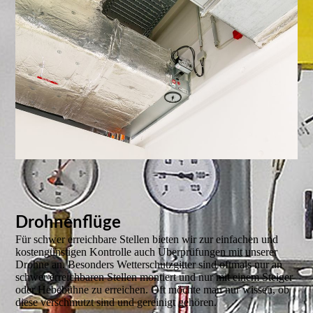
Drohnenflüge
Für schwer erreichbare Stellen bieten wir zur einfachen und
kostengünstigen Kontrolle auch Überprüfungen mit unserer
Drohne an. Besonders Wetterschutzgitter sind oftmals nur an
schwer erreichbaren Stellen montiert und nur mit einem Steiger
oder Hebebühne zu erreichen. Oft möchte man nur wissen, ob
diese verschmutzt sind und gereinigt gehören.