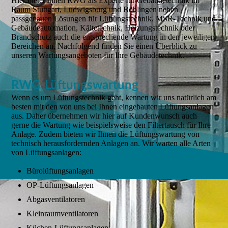
Hier bietet Ihnen RWG als Experte für Gebäudetechnik im
Raum Stuttgart, Ludwigsburg und Böblingen neben
passgenauen Lösungen für Lüftungstechnik, MSR-Technik und
Gebäudeautomation, Kältetechnik, Heizungstechnik oder
Brandschutz auch die entsprechende Wartung in den jeweiligen
Bereichen an. Nachfolgend finden Sie einen Überblick zu
unseren Wartungsangeboten für Ihre Gebäudetechnik.
RWG-Lüftungswartung
Wenn es um Lüftungstechnik geht, kennen wir uns natürlich am
besten mit den von uns bei Ihnen eingebauten Lüftungsanlagen
aus. Daher übernehmen wir hier auf Kundenwunsch auch
gerne die Wartung wie beispielsweise den Filtertausch für Ihre
Anlage. Zudem bieten wir Ihnen die Lüftungswartung von
technisch herausfordernden Anlagen an. Wir warten alle Arten
von Lüftungsanlagen:
Bürolüftungsanlagen
OP-Lüftungsanlagen
Abgasventilatoren
Kleinraumventilatoren
Küchen-Lüftungsanlagen