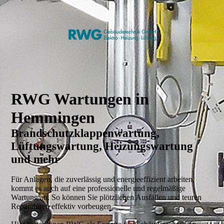
RWG Wartungen in
Hemmingen
Brandschutzklappenwartung
,
Lüftungswartung, Heizungswartung
und mehr
Für Anlagen, die zuverlässig und energieeffizient arbeiten,
kommt es auch auf eine professionelle und regelmäßige
Wartung an. So können Sie plötzlichen Ausfällen und teuren
Reparaturen effektiv vorbeugen.