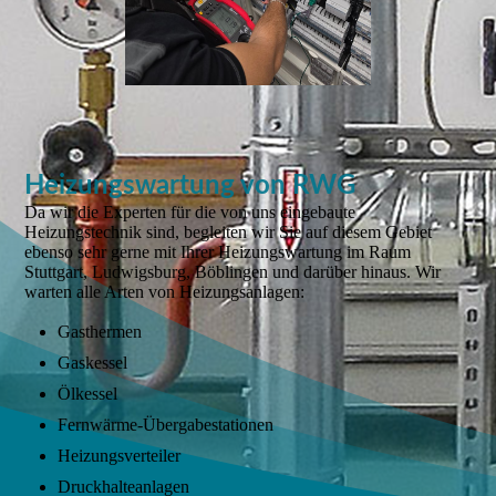
Heizungswartung von RWG
Da wir die Experten für die von uns eingebaute
Heizungstechnik sind, begleiten wir Sie auf diesem Gebiet
ebenso sehr gerne mit Ihrer Heizungswartung im Raum
Stuttgart, Ludwigsburg, Böblingen und darüber hinaus. Wir
warten alle Arten von Heizungsanlagen:
Gasthermen
Gaskessel
Ölkessel
Fernwärme-Übergabestationen
Heizungsverteiler
Druckhalteanlagen