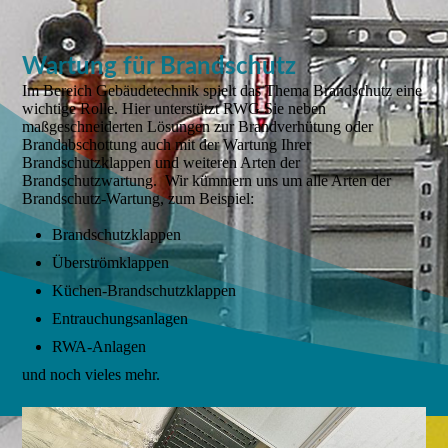
Wartung für Brandschutz
Im Bereich Gebäudetechnik spielt das Thema Brandschutz eine
wichtige Rolle. Hier unterstützt RWG Sie neben
maßgeschneiderten Lösungen zur Brandverhütung oder
Brandabschottung auch mit der Wartung Ihrer
Brandschutzklappen und weiteren Arten der
Brandschutzwartung. Wir kümmern uns um alle Arten der
Brandschutz-Wartung, zum Beispiel:
Brandschutzklappen
Überströmklappen
Küchen-Brandschutzklappen
Entrauchungsanlagen
RWA-Anlagen
und noch vieles mehr.