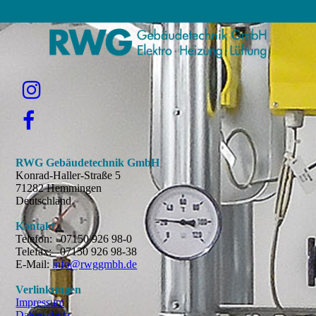
RWG Gebäudetechnik GmbH
Konrad-Haller-Straße 5
71282 Hemmingen
Deutschland
Kontakt
Telefon: 07150 926 98-0
Telefax: 07150 926 98-38
E-Mail:
info@rwggmbh.de
Verlinkungen
Impressum
Datenschutz