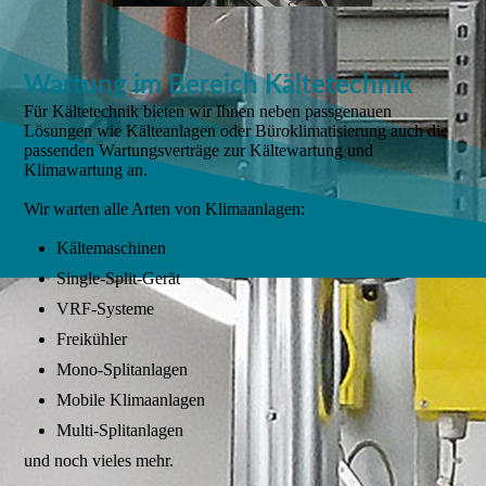
Wartung im Bereich Kältetechnik
Für Kältetechnik bieten wir Ihnen neben passgenauen
Lösungen wie Kälteanlagen oder Büroklimatisierung auch die
passenden Wartungsverträge zur Kältewartung und
Klimawartung an.
Wir warten alle Arten von Klimaanlagen:
Kältemaschinen
Single-Split-Gerät
VRF-Systeme
Freikühler
Mono-Splitanlagen
Mobile Klimaanlagen
Multi-Splitanlagen
und noch vieles mehr.